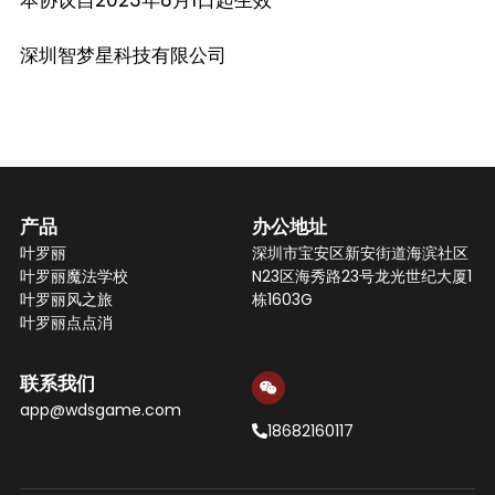
本协议自2023年8月1日起生效
深圳智梦星科技有限公司
产品
办公
地址
叶罗丽
深圳市宝安区新安街道海滨社区
叶罗丽魔法学校
N23区海秀路23号龙光世纪大厦1
叶罗丽
风之旅
栋1603G
叶罗丽
点点消
联系我们
app@wdsgame.com
18682160117